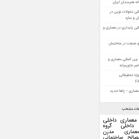
ه هنرمندان ایران
للی تحولات نوین در
 و سازه
للی پایداری در معماری و
 صنعت در ساختمان
بین المللی معماری و
ر خاورمیانه
وژه تحقیقاتی
F
عماری – زاها حدید
ات منتخب
معماری داخلی
داخلی
گروه
عماری مدرن
صالح ساختمانی