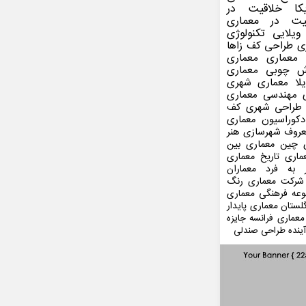
کا
خلاقیت در
یت در معماری
ویلایی
تکنولوژی
ی
طراحی کف
زاها
 معماری
معماری
ش چوبی
معماری
لا
معماری شهری
مهندسی معماری
طراحی شهری
کف
کوراسیون
معماری
عروف
شهرسازی
هنر
 چین
معماری بین
ماری
تاریخ معماری
 به فرد
معماران
شرکت معماری
رنگ
عه فرهنگی
معماری
لستان
معماری پایدار
معماری فرانسه
جایزه
ینده
طراحی صندلی