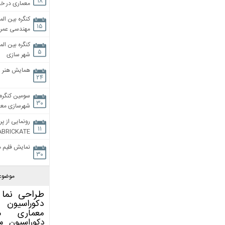
۱۸
معماری در خان
کنگره بین الم
۱۵
مهندسی عمران
کنگره بین الم
۵
شهر سازی
همایش هنر و
۲۴
سومین کنگره 
۳۰
شهرسازی معاص
رونمایی از پر
۱۱
ABRICKATE
نمایش فلیم م
۳۰
موضوع
طراحی نما
دکوراسیون 
معماری
م
دکوراسیون
م