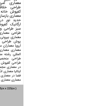
معماری آمری
طراحی
خلاق
کفپوش
خانه 
معماری
بازساز
حدید
نور در
ارگانیک
کفپو
سبز
طراحی وی
طراحی معماری
معماری بیرونی
پوش
طراحی د
اروپا
معماران م
معماری
معماری
المللی
رشته مع
طراحی منحصر
طراحی کفپوش
در معماری
مجمو
ایتالیا
معماری انگ
فضا در معماری
معماری
معماری آ