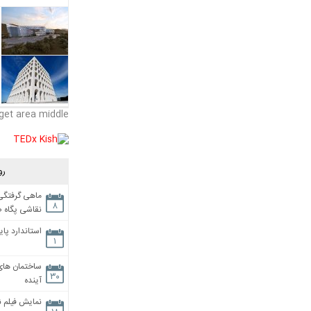
get area middle
رو
ماهی گرفتگی،
۸
نقاشی پگاه 
استاندارد پای
۱
ساختمان های
۳۰
آینده
نمایش فیلم ن