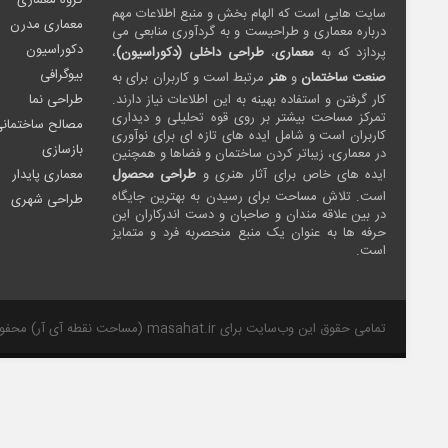
گروه معماری
سایت هایی است که الهام بخش و منبع اطلاعات مهم
معماری مدرن
درباره معماری و طراحیست و به گردآوری منابعی می
دکوراسیون
پردازد که به
معماری
،
طراحی داخلی (دکوراسیون)
،
بیوگرافی
صنعت ساختمان
و
هنر
مرتبط است و کاربران برای به
کار گرفتن و استفاده بهینه به این اطلاعات نیاز دارند.
طراحی نما
تمرکز مساحت بیشتر بر روی قوه تحلیلی و دیداری
مصالح ساختمان
کاربران است و شامل ایده های تازه ای برای نوآوری
بازسازی
در معماری، زیباتر کردن ساختمان و فضاها و همچنین
ایده های خاص برای آثار هنری و
طراحی محصول
معماری پایدار
است. تلاش مساحت برای رسیدن به بهترین جایگاه
طراحی شهری
در بین علاقه مندان و صاحبان و دست اندرکاران این
حرفه ها به عنوان یک منبع منحصربه فرد و متمایز
است.
تمامی حقوق این وب‌سایت برای masahat.ir (مساحت نقطه آی آر) محفوظ است.