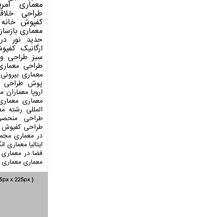
معماری آمری
طراحی
خلاق
کفپوش
خانه 
معماری
بازساز
حدید
نور در
ارگانیک
کفپو
سبز
طراحی وی
طراحی معماری
معماری بیرونی
پوش
طراحی د
اروپا
معماران م
معماری
معماری
المللی
رشته مع
طراحی منحصر
طراحی کفپوش
در معماری
مجمو
ایتالیا
معماری انگ
فضا در معماری
معماری
معماری آ