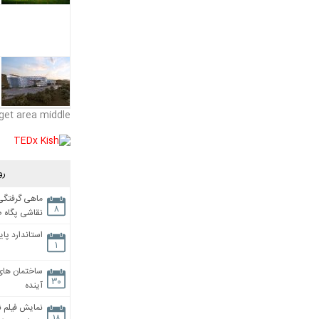
get area middle
رو
ماهی گرفتگی،
۸
نقاشی پگاه 
استاندارد پای
۱
ساختمان های
۳۰
آینده
نمایش فیلم ن
۱۸