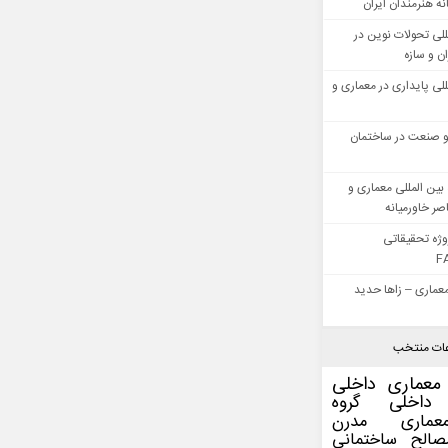
ه هنرمندان ایران
للی تحولات نوین در
 و سازه
للی پایداری در معماری و
 صنعت در ساختمان
بین المللی معماری و
ر خاورمیانه
وژه تحقیقاتی
F
عماری – زاها حدید
ات منتخب
معماری داخلی
داخلی
گروه
عماری مدرن
صالح ساختمانی