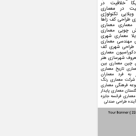
کا
خلاقیت در
یت در معماری
ویلایی
تکنولوژی
ی
طراحی کف
زاها
 معماری
معماری
ش چوبی
معماری
لا
معماری شهری
مهندسی معماری
طراحی شهری
کف
کوراسیون
معماری
عروف
شهرسازی
هنر
 چین
معماری بین
ماری
تاریخ معماری
 به فرد
معماران
شرکت معماری
رنگ
عه فرهنگی
معماری
لستان
معماری پایدار
معماری فرانسه
جایزه
ینده
طراحی صندلی