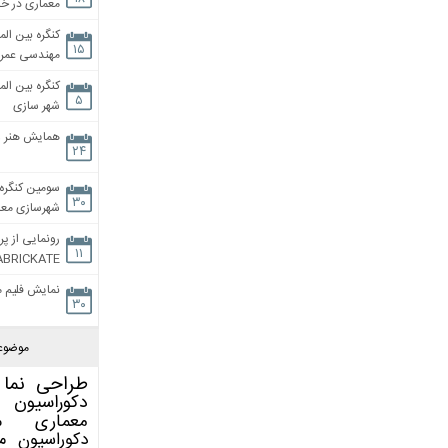
معماری در خان
کنگره بین الم
۱۵
مهندسی عمران
کنگره بین الم
۵
شهر سازی
همایش هنر و
۲۴
سومین کنگره 
۳۰
شهرسازی معاص
رونمایی از پر
۱۱
ABRICKATE
نمایش فلیم م
۳۰
موضوع
طراحی نما
دکوراسیون 
معماری
م
دکوراسیون
م