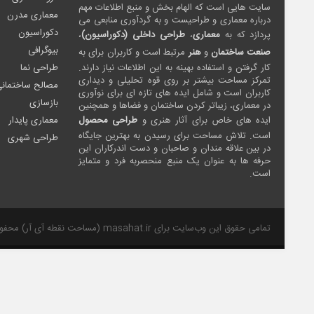
سایت هایی است که الهام بخش و منبع اطلاعات مهم
معماری مدرن
درباره معماری و طراحیست و به گردآوری منابعی می
دکوراسیون
پردازد که به
معماری
،
طراحی داخلی (دکوراسیون)
،
بیوگرافی
صنعت ساختمان
و
هنر
مرتبط است و کاربران برای به
کار گرفتن و استفاده بهینه به این اطلاعات نیاز دارند.
طراحی نما
تمرکز مساحت بیشتر بر روی قوه تحلیلی و دیداری
مصالح ساختمان
کاربران است و شامل ایده های تازه ای برای نوآوری
بازسازی
در معماری، زیباتر کردن ساختمان و فضاها و همچنین
ایده های خاص برای آثار هنری و
طراحی محصول
معماری پایدار
است. تلاش مساحت برای رسیدن به بهترین جایگاه
طراحی شهری
در بین علاقه مندان و صاحبان و دست اندرکاران این
حرفه ها به عنوان یک منبع منحصربه فرد و متمایز
است.
تمامی حقوق این وب‌سایت برای masahat.ir (مساحت نقطه آی آر) محفوظ است.