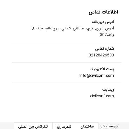
اطلاعات تماس
آدرس دبیرخانه
آدرس ایران: کرج، طالقانی شمالی، برج قائم، طبقه 3،
واحد307
شماره تماس
02128426530
پست الکترونیک
info@civilconf.com
وبسایت
civilconf.com
برچسب ها:
ساختمان
شهرسازی
کنفرانس بین المللی