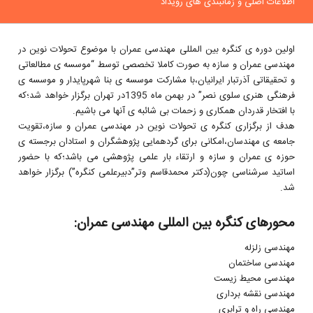
اطلاعات اصلی و زمانبندی های رویداد
اولین دوره ی کنگره بین المللی مهندسی عمران با موضوع تحولات نوین در
مهندسی عمران و سازه به صورت کاملا تخصصی توسط “موسسه ی مطالعاتی
و تحقیقاتی آذرتبار ایرانیان،با مشارکت موسسه ی بنا شهرپایدار و موسسه ی
فرهنگی هنری سلوی نصر” در بهمن ماه 1395در تهران برگزار خواهد شد؛که
با افتخار قدردان همکاری و زحمات بی شائبه ی آنها می باشیم.
هدف از برگزاری کنگره ی تحولات نوین در مهندسی عمران و سازه،تقویت
جامعه ی مهندسان،امکانی برای گردهمایی پژوهشگران و استادان برجسته ی
حوزه ی عمران و سازه و ارتقاء بار علمی پژوهشی می باشد؛که با حضور
اساتید سرشناسی چون(دکتر محمدقاسم وتر”دبیرعلمی کنگره”) برگزار خواهد
شد.
محورهای کنگره بین المللی مهندسی عمران:
مهندسی زلزله
مهندسی ساختمان
مهندسی محیط زیست
مهندسی نقشه برداری
مهندسی راه و ترابری